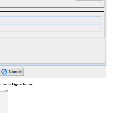
en unten
Eigenschaften
;